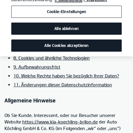
5. Kategorien von Empfängern personenbezogener
Cookie-Einstellungen
Daten
6. Einsatz von Social-Media-Plug-ins im Rahmen von
Alle ablehnen
Social Media
7. Einbindung von Diensten und Inhalten weiterer
Alle Cookies akzeptieren
Dritter
8. Cookies und ähnliche Technologien
9. Aufbewahrungsfrist
10. Welche Rechte haben Sie bezüglich Ihrer Daten?
11. Änderungen dieser Datenschutzinformation
Allgemeine Hinweise
Ob Sie Kunde, Interessent, oder nur Besucher unserer
Website
https://www.kia-koechling-brilon.de
der Auto
Köchling GmbH & Co. KG (im Folgenden „wir“ oder „uns“)