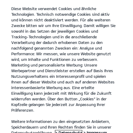
Diese Website verwendet Cookies und ähnliche
open
Technologien. Technisch notwendige Cookies sind aktiv
menu
und können nicht deaktiviert werden. Für alle weiteren
KONTAKT
Zwecke bitten wir um Ihre Einwilligung. Damit willigen Sie
sowohl in das Setzen der jeweiligen Cookies und
Tracking-Technologien und in die anschließende
DATENSCHUTZ
Verarbeitung der dadurch erhobenen Daten zu den
nachfolgend genannten Zwecken ein: Analyse und
Performance: Wir messen, wie unsere Website genutzt
DATENSCHUTZ
wird, um Inhalte und Funktionen zu verbessern.
Marketing und personalisierte Werbung: Unsere
Inhaltsverzeichnis
Werbepartner und Dienstleister erstellen auf Basis Ihres
Nutzungsverhaltens ein Interessenprofil und spielen
Ihnen auf dieser Website und auch auf anderen Websites
Allgemeine Hinweise
interessenbasierte Werbung aus. Eine erteilte
1. Anwendungsbereich - verantwortliche Stelle -
Einwilligung kann jederzeit mit Wirkung für die Zukunft
widerrufen werden. Über den Button „Cookies“ in der
Datenschutzbeauftragter
Kopfzeile gelangen Sie jederzeit zur Anpassung Ihrer
Präferenzen.
2. Wie erfassen wir Ihre Daten?
3. Probefahrt
Weitere Informationen zu den eingesetzten Anbietern,
Speicherdauern und Ihren Rechten finden Sie in unserer
4. Gewinnspiele
Datenschutzerklärung.
> Datenschutz
> Impressum