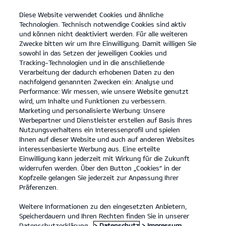
Diese Website verwendet Cookies und ähnliche
open
Technologien. Technisch notwendige Cookies sind aktiv
menu
und können nicht deaktiviert werden. Für alle weiteren
KONTAKT
Zwecke bitten wir um Ihre Einwilligung. Damit willigen Sie
sowohl in das Setzen der jeweiligen Cookies und
Tracking-Technologien und in die anschließende
PROBEFAHRT
Verarbeitung der dadurch erhobenen Daten zu den
nachfolgend genannten Zwecken ein: Analyse und
Performance: Wir messen, wie unsere Website genutzt
wird, um Inhalte und Funktionen zu verbessern.
Marketing und personalisierte Werbung: Unsere
Werbepartner und Dienstleister erstellen auf Basis Ihres
Nutzungsverhaltens ein Interessenprofil und spielen
Ihnen auf dieser Website und auch auf anderen Websites
Modelle
interessenbasierte Werbung aus. Eine erteilte
Einwilligung kann jederzeit mit Wirkung für die Zukunft
widerrufen werden. Über den Button „Cookies“ in der
Business
Kopfzeile gelangen Sie jederzeit zur Anpassung Ihrer
Präferenzen.
Angebote
Weitere Informationen zu den eingesetzten Anbietern,
Speicherdauern und Ihren Rechten finden Sie in unserer
Datenschutzerklärung.
> Datenschutz
> Impressum